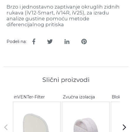
Brzo i jednostavno zaptivanje okruglih zidnih
rukava (iV12-Smart, iV14R, iV25), za izradu
analize gustine pomoću metode
diferencijalnog pritiska
Podeli na:
Slični proizvodi
inVENTer-Filter
Zvučna izolacija
arrow_back_ios
arrow_forward_ios