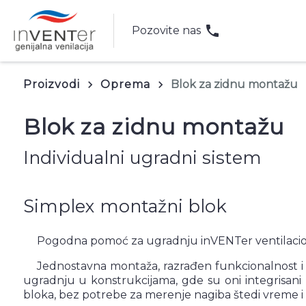
phone
Pozovite nas
Proizvodi
Oprema
Blok za zidnu montažu
keyboard_arrow_right
keyboard_arrow_right
Blok za zidnu montažu
Individualni ugradni sistem
Simplex montažni blok
Pogodna pomoć za ugradnju inVENTer ventilacion
Jednostavna montaža, razrađen funkcionalnost i 
ugradnju u konstrukcijama, gde su oni integrisani
bloka, bez potrebe za merenje nagiba štedi vreme 