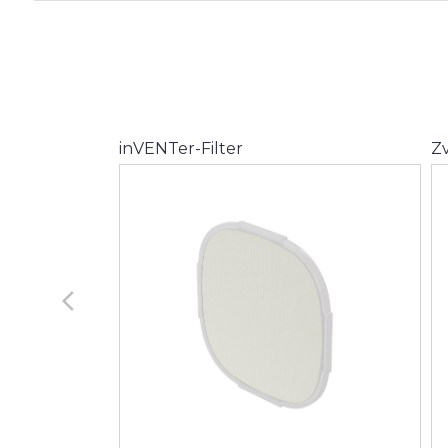
inVENTer-Filter
Zv
arrow_back_ios