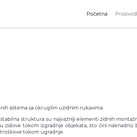
Početna
Proizvod
ih sistema sa okruglim uzidnim rukavima.
stabilna struktura su najvažniji elementi zidnih monta
 u zidove tokom izgradnje objekata, što čini naknadno
i troškove tokom ugradnje.