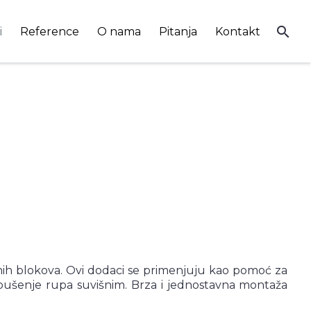
search
i
Reference
O nama
Pitanja
Kontakt
žnih blokova. Ovi dodaci se primenjuju kao pomoć za
 bušenje rupa suvišnim. Brza i jednostavna montaža