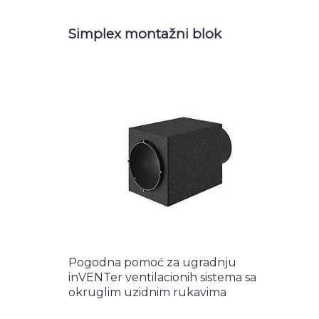
Simplex montažni blok
Pogodna pomoć za ugradnju
inVENTer ventilacionih sistema sa
okruglim uzidnim rukavima