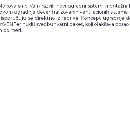
 blokova smo Vam razvili novi ugradni sistem, montaž
 tokom ugradnje decentralizovanih ventilacionih sistema
isporučuju se direktno iz fabrike. Koncept ugradnje d
nVENTer nudi i sveobuhvatni paket, koji olakšava posao a
m po meri.