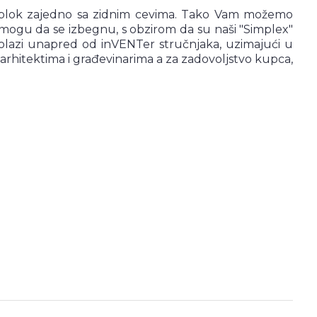
ni blok zajedno sa zidnim cevima. Tako Vam možemo
 mogu da se izbegnu, s obzirom da su naši "Simplex"
olazi unapred od inVENTer stručnjaka, uzimajući u
rhitektima i građevinarima a za zadovoljstvo kupca,