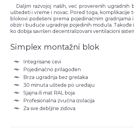
Daljim razvojoj naših, već proverenih ugradnih
uštedeti i vreme i novac. Pored toga, komplikacije
blokovi podešeni prema pojedinačnim gradnjama i 
obzir i buduće ugradnje pojedinih modula. Takođe i
ko dobija savršen decentralizovani ventilacioni siste
Simplex montažni blok
Integrisane cevi
Pojedinačno prilagođen
Brza ugradnja bez grešaka
30 minuta uštede po uređaju
Sjajna ili mat RAL boja
Profesionalna zvučna izolacija
Za sve debljine zidova