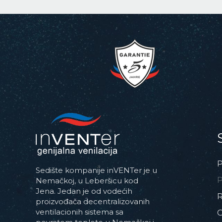
P
Sedište kompanije inVENTer je u
P
Nemačkoj, u Leberšicu kod
Jena. Jedan je od vodećih
R
proizvođača decentralizovanih
ventilacionih sistema sa