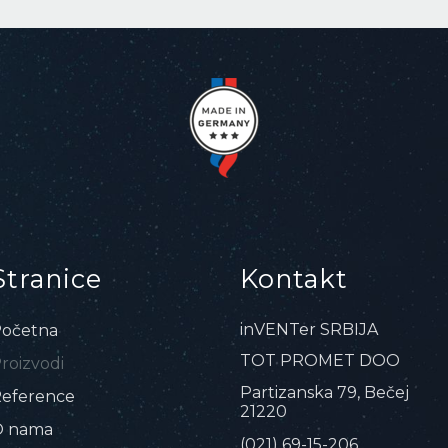
Stranice
Kontakt
inVENTer SRBIJA
očetna
TOT PROMET DOO
roizvodi
Partizanska 79, Bečej
eference
21220
O nama
(021) 69-15-206