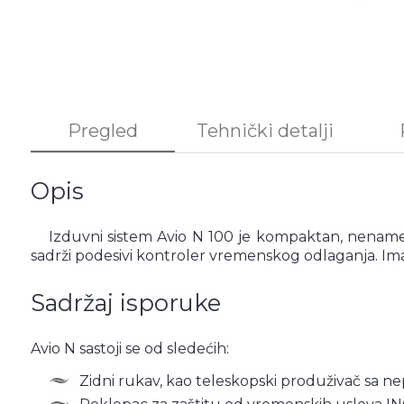
Pregled
Tehnički detalji
Opis
Izduvni sistem Avio N 100 je kompaktan, nenametl
sadrži podesivi kontroler vremenskog odlaganja. I
Sadržaj isporuke
Avio N sastoji se od sledećih:
Zidni rukav, kao teleskopski produživač sa n