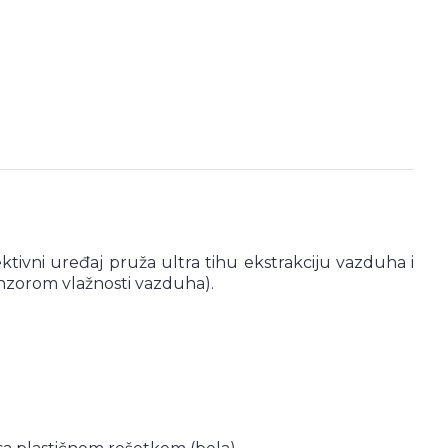
ktivni uređaj pruža ultra tihu ekstrakciju vazduha i
nzorom vlažnosti vazduha).