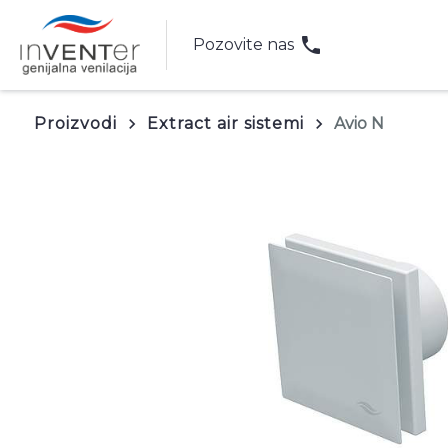
phone
Pozovite nas
Proizvodi
Extract air sistemi
Avio N
keyboard_arrow_right
keyboard_arrow_right