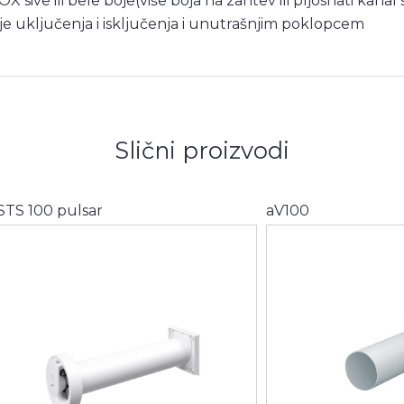
sive ili bele boje(više boja na zahtev ili pljosnati kana
je uključenja i isključenja i unutrašnjim poklopcem
Slični proizvodi
STS 100 pulsar
aV100