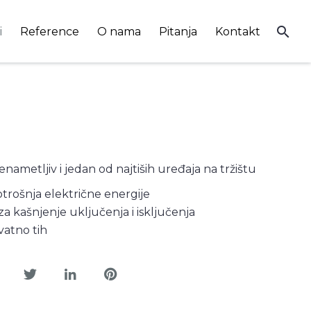
search
i
Reference
O nama
Pitanja
Kontakt
ametljiv i jedan od najtiših uređaja na tržištu
trošnja električne energije
za kašnjenje uključenja i isključenja
atno tih