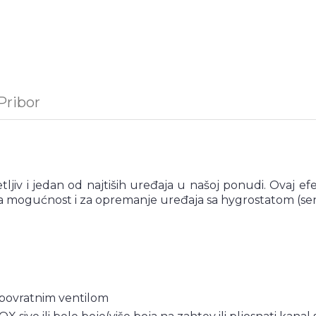
Pribor
jiv i jedan od najtiših uređaja u našoj ponudi. Ovaj efe
ma mogućnost i za opremanje uređaja sa hygrostatom (se
epovratnim ventilom