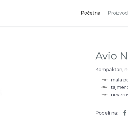
Početna
Proizvod
Avio N
Kompaktan, nen
mala po
tajmer 
neverov
Podeli na: