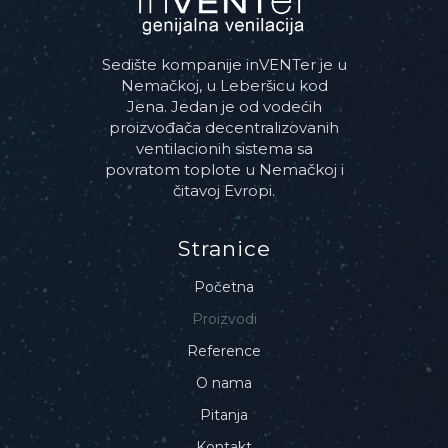
Sedište kompanije inVENTer je u
Nemačkoj, u Leberšicu kod
Jena. Jedan je od vodećih
proizvođača decentralizovanih
ventilacionih sistema sa
povratom toplote u Nemačkoj i
čitavoj Evropi.
Stranice
Početna
Proizvodi
Reference
O nama
Pitanja
Kontakt