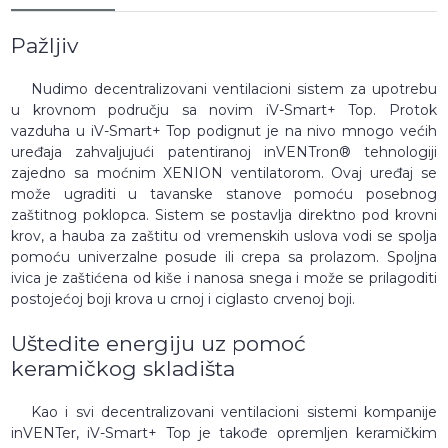
Pažljiv
Nudimo decentralizovani ventilacioni sistem za upotrebu
u krovnom području sa novim iV-Smart+ Top. Protok
vazduha u iV-Smart+ Top podignut je na nivo mnogo većih
uređaja zahvaljujući patentiranoj inVENTron® tehnologiji
zajedno sa moćnim XENION ventilatorom. Ovaj uređaj se
može ugraditi u tavanske stanove pomoću posebnog
zaštitnog poklopca. Sistem se postavlja direktno pod krovni
krov, a hauba za zaštitu od vremenskih uslova vodi se spolja
pomoću univerzalne posude ili crepa sa prolazom. Spoljna
ivica je zaštićena od kiše i nanosa snega i može se prilagoditi
postojećoj boji krova u crnoj i ciglasto crvenoj boji.
Uštedite energiju uz pomoć
keramičkog skladišta
Kao i svi decentralizovani ventilacioni sistemi kompanije
inVENTer, iV-Smart+ Top je takođe opremljen keramičkim