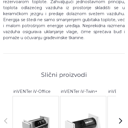
rezervoarom toplote. Zahvaljujući jednostavnom principu,
toplota odlazećeg vazduha iz prostorije skladišti se u
keramičkom jezgru i predaje dolaznom svežem vazduhu.
Energija se štedi ne samo smanjenjem gubitaka toplote, već
i malom potrošnjom energije uređaja. Neprekidna razmena
vazduha osigurava uklanjanje vlage, čime sprečava buđ i
pomaže u očuvanju građevinske tkanine.
Slični proizvodi
inVENTer iV-Office
inVENTer iV-Twin+
inVENTer 
arrow_back_ios
arrow_forward_ios