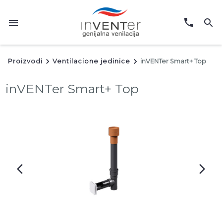
phone
menu
search
keyboard_arrow_right
keyboard_arrow_right
Proizvodi
Ventilacione jedinice
inVENTer Smart+ Top
inVENTer Smart+ Top
arrow_back_ios
arrow_forward_ios