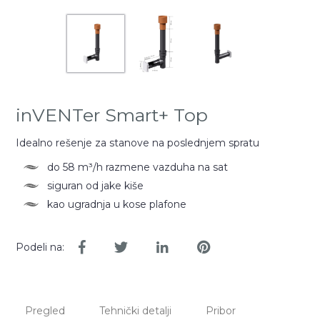
inVENTer Smart+ Top
Idealno rešenje za stanove na poslednjem spratu
do 58 m³/h razmene vazduha na sat
siguran od jake kiše
kao ugradnja u kose plafone
Podeli na:
Pregled
Tehnički detalji
Pribor